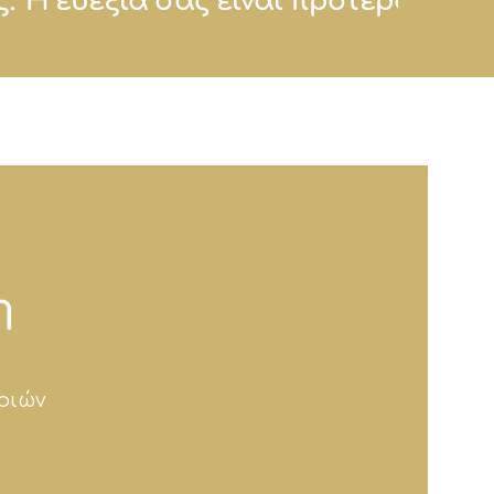
 μας.
Η ευεξία σας είναι προτεραιό
η
ριών