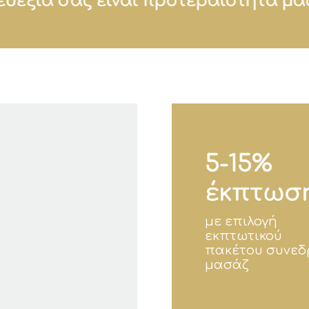
Η ευεξία σας είναι προτεραιότητά
5-15%
έκπτωσ
με επιλογή
εκπτωτικού
πακέτου συνεδ
μασάζ