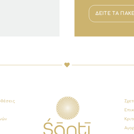
ΔΕΙΤΕ ΤΑ ΠΑΚ
οθέσεις
Σχετ
Επικ
νών
Κριτ
Αγο