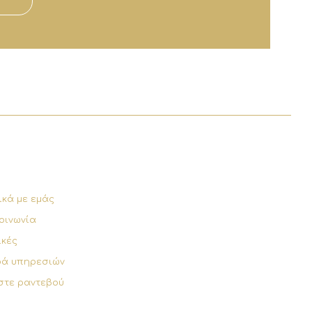
ικά με εμάς
οινωνία
ικές
ρά υπηρεσιών
στε ραντεβού