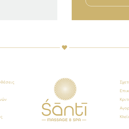
οθέσεις
Σχετ
Επικ
νών
Κριτ
Αγο
ις
Κλεί