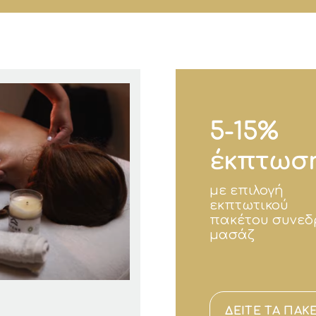
5-15%
έκπτωσ
με επιλογή
εκπτωτικού
πακέτου συνεδ
μασάζ
ΔΕΙΤΕ ΤΑ ΠΑΚ