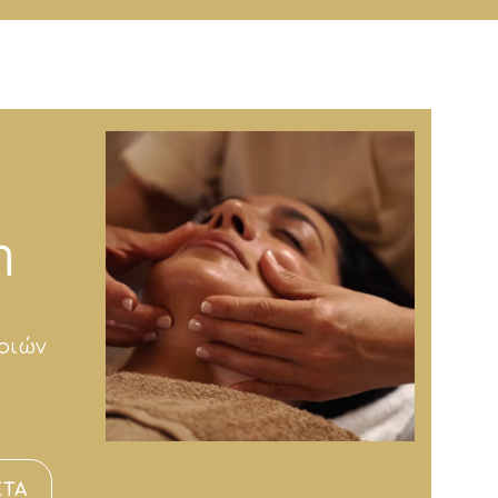
η
ριών
ΕΤΑ