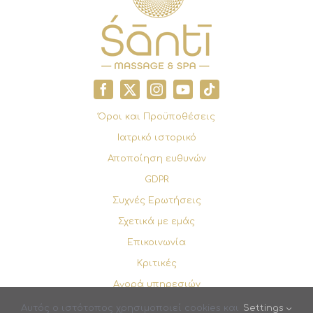
Όροι και Προϋποθέσεις
Ιατρικό ιστορικό
Αποποίηση ευθυνών
GDPR
Συχνές Ερωτήσεις
Σχετικά με εμάς
Επικοινωνία
Κριτικές
Αγορά υπηρεσιών
Κλείστε ραντεβού
Αυτός ο ιστότοπος χρησιμοποιεί cookies και
Settings