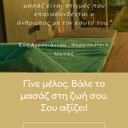
μασάζ είναι στιγμές που
επανασυνδέεται ο
άνθρωπος με τον εαυτό του.”
Εύη Αγρογιάννου
,
Θεραπεύτρια
Μασάζ
Γίνε μέλος. Βάλε το
μασάζ στη ζωή σου.
Σου αξίζει!