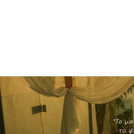
“Το μ
το ψ