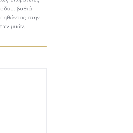
είες επιφάνειες
ισδύει βαθιά
βοηθώντας στην
των μυών.