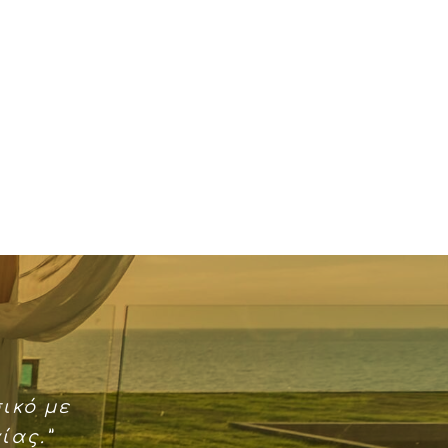
ικό με
ίας.”