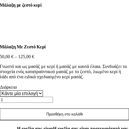
Μετάβαση
Μάλαξη με ζεστό κερί
στο
περιεχόμενο
Μάλαξη Με Ζεστό Κερί
Price
50,00
€
–
125,00
€
range:
Γνωστό και ως μασάζ με κερί ή μασάζ με καυτά έλαια. Συνδυάζει τα
50,00 €
στοιχεία ενός καταπραϋντικού μασάζ με το ζεστό, λιωμένο κερί ή
through
λάδι από ένα ειδικά σχεδιασμένο κερί μασάζ.
125,00 €
Διάρκεια
Μάλαξη
με
ζεστό
κερί
Προσθήκη στο καλάθι
ποσότητα
Η ευεξία σας είναι
Η ευεξία σας είναι προτεραιότητά μας