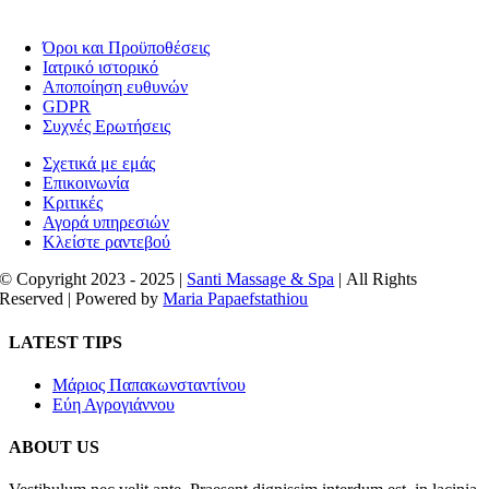
Όροι και Προϋποθέσεις
Ιατρικό ιστορικό
Αποποίηση ευθυνών
GDPR
Συχνές Ερωτήσεις
Σχετικά με εμάς
Επικοινωνία
Κριτικές
Αγορά υπηρεσιών
Κλείστε ραντεβού
© Copyright 2023 - 2025 |
Santi Massage & Spa
| All Rights
Reserved | Powered by
Maria Papaefstathiou
Close
LATEST TIPS
Sliding
Bar
Μάριος Παπακωνσταντίνου
Area
Εύη Αγρογιάννου
ABOUT US